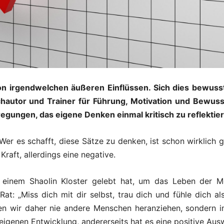
on irgendwelchen äußeren Einflüssen. Sich dies bewusst
chautor und Trainer für Führung, Motivation und Bewuss
egungen, das eigene Denken einmal kritisch zu reflektie
 Wer es schafft, diese Sätze zu denken, ist schon wirklic
Kraft, allerdings eine negative.
n einem Shaolin Kloster gelebt hat, um das Leben der 
t: „Miss dich mit dir selbst, trau dich und fühle dich als
en wir daher nie andere Menschen heranziehen, sondern i
r eigenen Entwicklung, andererseits hat es eine positive Au