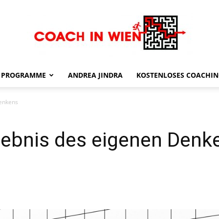
PROGRAMME
ANDREA JINDRA
KOSTENLOSES COACHI
Coach
Denkens
rgebnis des eigenen Denk
in
Wien