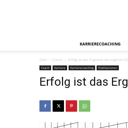
KARRIERECOACHING
Start
Coach
Erfolg ist das Ergebnis des eigenen 
Coach
Karriere
Karrierecoaching
Publikationen
Erfolg ist das E